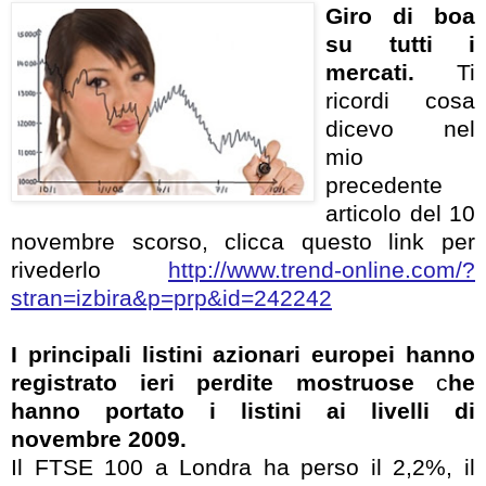
Giro di boa
su tutti i
mercati.
Ti
ricordi cosa
dicevo nel
mio
precedente
articolo del 10
novembre scorso, clicca questo link per
rivederlo
http://www.trend-online.com/?
stran=izbira&p=prp&id=242242
I principali listini azionari europei hanno
registrato ieri perdite mostruose
c
he
hanno portato i listini ai livelli di
novembre 2009.
Il FTSE 100 a Londra ha perso il 2,2%, il