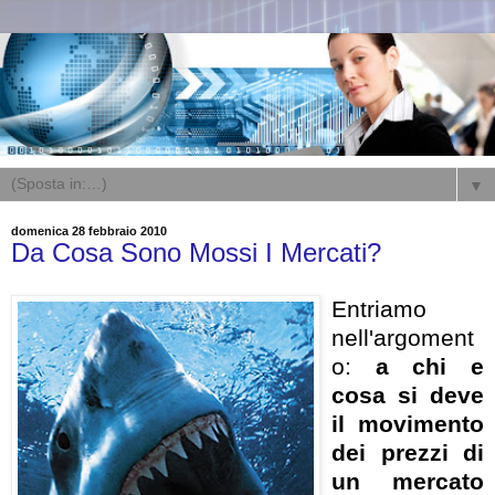
▼
domenica 28 febbraio 2010
Da Cosa Sono Mossi I Mercati?
Entriamo
nell'argoment
o:
a chi e
cosa si deve
il movimento
dei prezzi di
un mercato