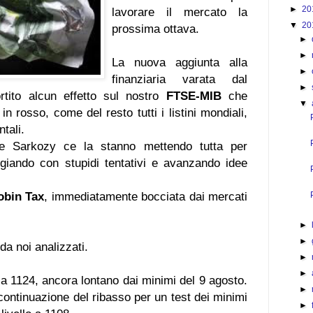
►
20
lavorare il mercato la
▼
20
prossima ottava.
►
►
La nuova aggiunta alla
►
finanziaria varata dal
►
rtito alcun effetto sul nostro
FTSE-MIB
che
▼
in rosso, come del resto tutti i listini mondiali,
tali.
e Sarkozy ce la stanno mettendo tutta per
ggiando con stupidi tentativi e avanzando idee
obin Tax
, immediatamente bocciata dai mercati
►
►
i da noi analizzati.
►
►
 a 1124, ancora lontano dai minimi del 9 agosto.
►
continuazione del ribasso per un test dei minimi
►