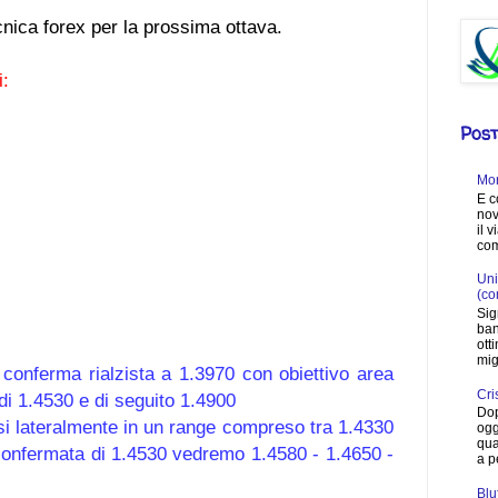
cnica forex per la prossima ottava.
i:
Post
Mon
E c
nov
il 
com
Uni
(co
Sig
ban
ott
migl
conferma rialzista a 1.3970 con obiettivo area
Cri
 di 1.4530 e di seguito 1.4900
Dop
i lateralmente in un range compreso tra 1.4330
ogg
qua
 confermata di 1.4530 vedremo 1.4580 - 1.4650 -
a p
Blu