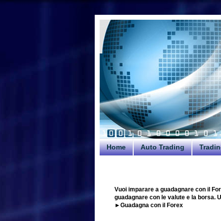
Home
Auto Trading
Tradin
Vuoi imparare a guadagnare con il For
guadagnare con le valute e la borsa. Uti
►Guadagna con il Forex