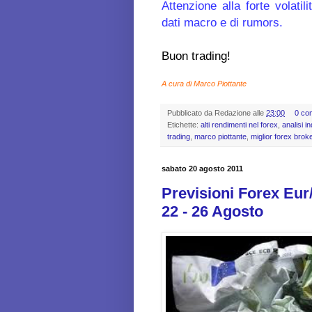
Attenzione alla forte volatil
dati macro e di rumors.
Buon trading!
A cura di Marco Piottante
Pubblicato da
Redazione
alle
23:00
0 co
Etichette:
alti rendimenti nel forex
,
analisi in
trading
,
marco piottante
,
miglior forex brok
sabato 20 agosto 2011
Previsioni Forex Eur
22 - 26 Agosto