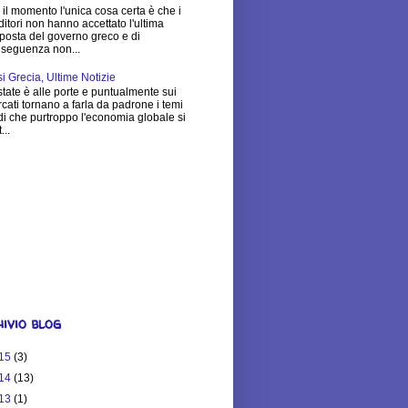
 il momento l'unica cosa certa è che i
ditori non hanno accettato l'ultima
posta del governo greco e di
seguenza non...
si Grecia, Ultime Notizie
state è alle porte e puntualmente sui
cati tornano a farla da padrone i temi
di che purtroppo l'economia globale si
...
$25,251.83
Much is Your
ite Worth?
ivio blog
15
(3)
14
(13)
13
(1)