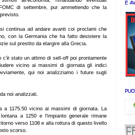
 stimoli all'economia, rimandando eventuali
E A
el FOMC di settembre, pur ammettendo che la
 previsto.
si continua ad andare avanti coi proclami che
no, con la Germania che ha fatto desistere la
zie sul prestito da elargire alla Grecia.
 c'è stato un attimo di sell-off poi prontamente
iudere vicino ai massimi di giornata gli indici
viamente, qui noi analizziamo i future sugli
PUO
i da noi analizzati.
a a 1175.50 vicino ai massimi di giornata. La
 lontana a 1250 e l'impianto generale rimane
itorno verso 1108 e alla rottura di questo livello
gosto scorso.