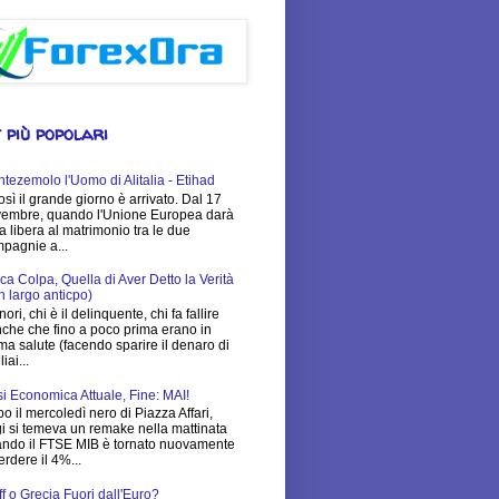
 più popolari
tezemolo l'Uomo di Alitalia - Etihad
osì il grande giorno è arrivato. Dal 17
embre, quando l'Unione Europea darà
via libera al matrimonio tra le due
pagnie a...
ca Colpa, Quella di Aver Detto la Verità
n largo anticpo)
nori, chi è il delinquente, chi fa fallire
che che fino a poco prima erano in
ima salute (facendo sparire il denaro di
iai...
si Economica Attuale, Fine: MAI!
o il mercoledì nero di Piazza Affari,
i si temeva un remake nella mattinata
ndo il FTSE MIB è tornato nuovamente
erdere il 4%...
ff o Grecia Fuori dall'Euro?