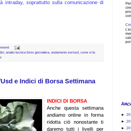
ità intraday, soprattutto sulla comunicazione di
Per
cre
pro
con
Cri
L'e
mer
cal
port
mmenti
dici
,
analisi tecnica forex giornaliera
,
andamento eur/usd
,
come si fa
er
How 
/Usd e Indici di Borsa Settimana
S
INDICI DI BORSA
Arch
Anche questa settimana
andiamo online in forma
►
20
ridotta ciò nonostante ti
►
20
►
20
daremo tutti i livelli per