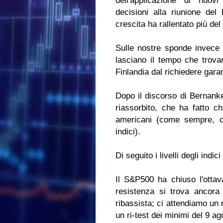
dell'applicazione di nuovi
decisioni alla riunione d
crescita ha rallentato più del
Sulle nostre sponde invece 
lasciano il tempo che trova
Finlandia dal richiedere garan
Dopo il discorso di Bernanke
riassorbito, che ha fatto ch
americani (come sempre, ov
indici).
Di seguito i livelli degli indic
Il S&P500 ha chiuso l'ottav
resistenza si trova ancora
ribassista; ci attendiamo un r
un ri-test dei minimi del 9 a