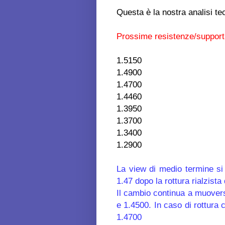
Questa è la nostra analisi te
Prossime resistenze/support
1.5150
1.4900
1.4700
1.4460
1.3950
1.3700
1.3400
1.2900
La view di medio termine si 
1.47 dopo la rottura rialzista
Il cambio continua a muovers
e 1.4500. In caso di rottura
1.4700