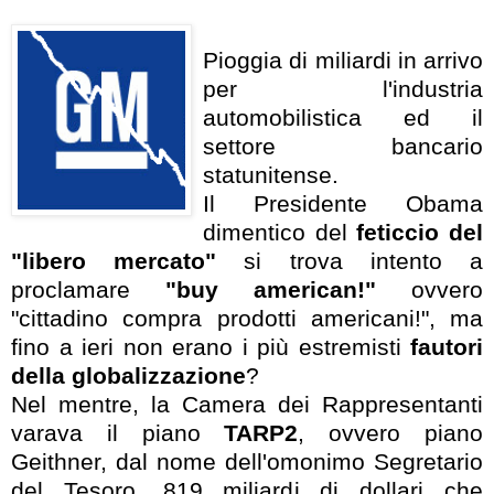
Pioggia di miliardi in arrivo
per l'industria
automobilistica ed il
settore bancario
statunitense.
Il Presidente Obama
dimentico del
feticcio del
"libero mercato"
si trova intento a
proclamare
"buy american!"
ovvero
"cittadino compra prodotti americani!", ma
fino a ieri non erano i più estremisti
fautori
della globalizzazione
?
Nel mentre, la Camera dei Rappresentanti
varava il piano
TARP2
, ovvero piano
Geithner, dal nome dell'omonimo Segretario
del Tesoro. 819 miliardi di dollari che