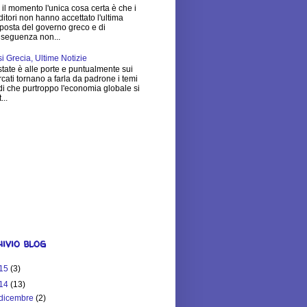
 il momento l'unica cosa certa è che i
ditori non hanno accettato l'ultima
posta del governo greco e di
seguenza non...
si Grecia, Ultime Notizie
state è alle porte e puntualmente sui
cati tornano a farla da padrone i temi
di che purtroppo l'economia globale si
...
$25,251.83
Much is Your
ite Worth?
ivio blog
15
(3)
14
(13)
dicembre
(2)