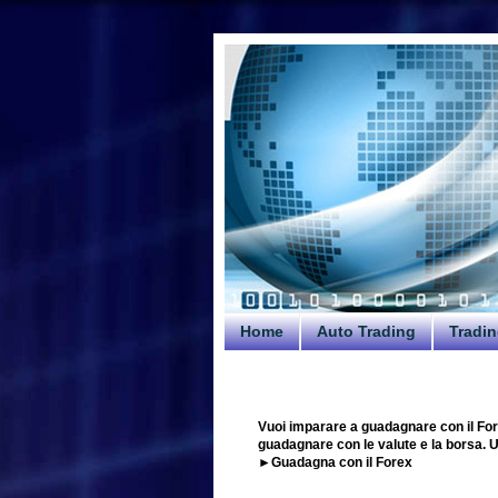
Home
Auto Trading
Tradin
Vuoi imparare a guadagnare con il For
guadagnare con le valute e la borsa. Uti
►Guadagna con il Forex