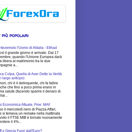
 più popolari
tezemolo l'Uomo di Alitalia - Etihad
osì il grande giorno è arrivato. Dal 17
embre, quando l'Unione Europea darà
via libera al matrimonio tra le due
pagnie a...
ca Colpa, Quella di Aver Detto la Verità
n largo anticpo)
nori, chi è il delinquente, chi fa fallire
che che fino a poco prima erano in
ima salute (facendo sparire il denaro di
iai...
si Economica Attuale, Fine: MAI!
o il mercoledì nero di Piazza Affari,
i si temeva un remake nella mattinata
ndo il FTSE MIB è tornato nuovamente
erdere il 4%...
ff o Grecia Fuori dall'Euro?