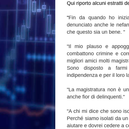
Qui riporto alcuni estratti d
"
Fin da quando ho inizia
denunciato anche le nefand
che questo sia un bene.
"
"
Il mio plauso e appogg
combattono crimine e corr
migliori amici molti magist
Sono disposto a farm
indipendenza e per il loro l
"
La magistratura non è un
anche fior di delinquenti."
"
A chi mi dice che sono iso
Perché siamo isolati da un
aiutare e dovrei cedere a 