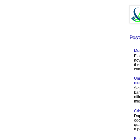
Post
Mon
E c
nov
il 
com
Uni
(co
Sig
ban
ott
migl
Cri
Dop
ogg
qua
a p
Blu