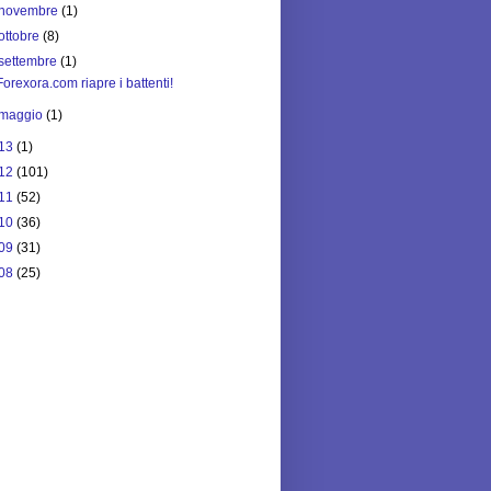
novembre
(1)
ottobre
(8)
settembre
(1)
Forexora.com riapre i battenti!
maggio
(1)
13
(1)
12
(101)
11
(52)
10
(36)
09
(31)
08
(25)