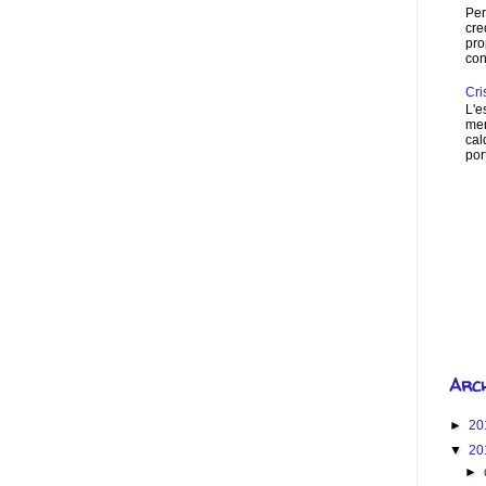
Per
cre
pro
con
Cri
L'e
mer
cal
port
How 
S
Arch
►
20
▼
20
►