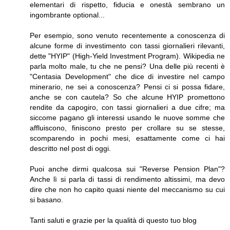
elementari di rispetto, fiducia e onestà sembrano un
ingombrante optional...
Per esempio, sono venuto recentemente a conoscenza di
alcune forme di investimento con tassi giornalieri rilevanti,
dette "HYIP" (High-Yield Investment Program). Wikipedia ne
parla molto male, tu che ne pensi? Una delle più recenti è
"Centasia Development" che dice di investire nel campo
minerario, ne sei a conoscenza? Pensi ci si possa fidare,
anche se con cautela? So che alcune HYIP promettono
rendite da capogiro, con tassi giornalieri a due cifre; ma
siccome pagano gli interessi usando le nuove somme che
affluiscono, finiscono presto per crollare su se stesse,
scomparendo in pochi mesi, esattamente come ci hai
descritto nel post di oggi.
Puoi anche dirmi qualcosa sui "Reverse Pension Plan"?
Anche lì si parla di tassi di rendimento altissimi, ma devo
dire che non ho capito quasi niente del meccanismo su cui
si basano.
Tanti saluti e grazie per la qualità di questo tuo blog