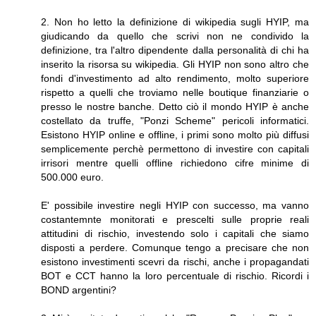
2. Non ho letto la definizione di wikipedia sugli HYIP, ma
giudicando da quello che scrivi non ne condivido la
definizione, tra l'altro dipendente dalla personalità di chi ha
inserito la risorsa su wikipedia. Gli HYIP non sono altro che
fondi d'investimento ad alto rendimento, molto superiore
rispetto a quelli che troviamo nelle boutique finanziarie o
presso le nostre banche. Detto ciò il mondo HYIP è anche
costellato da truffe, "Ponzi Scheme" pericoli informatici.
Esistono HYIP online e offline, i primi sono molto più diffusi
semplicemente perchè permettono di investire con capitali
irrisori mentre quelli offline richiedono cifre minime di
500.000 euro.
E' possibile investire negli HYIP con successo, ma vanno
costantemnte monitorati e prescelti sulle proprie reali
attitudini di rischio, investendo solo i capitali che siamo
disposti a perdere. Comunque tengo a precisare che non
esistono investimenti scevri da rischi, anche i propagandati
BOT e CCT hanno la loro percentuale di rischio. Ricordi i
BOND argentini?