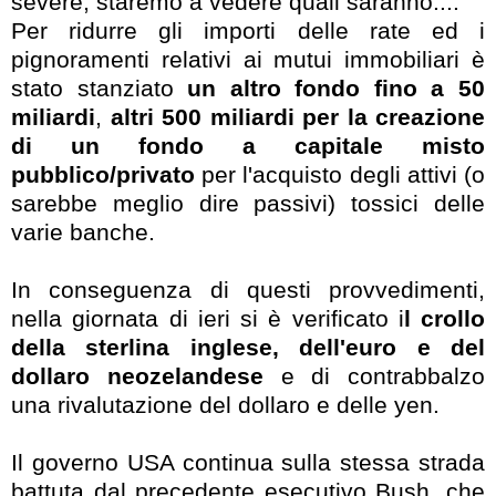
severe, staremo a vedere quali saranno....
Per ridurre gli importi delle rate ed i
pignoramenti relativi ai mutui immobiliari è
stato stanziato
un altro fondo fino a 50
miliardi
,
altri 500 miliardi per la creazione
di un fondo a capitale misto
pubblico/privato
per l'acquisto degli attivi (o
sarebbe meglio dire passivi) tossici delle
varie banche.
In conseguenza di questi provvedimenti,
nella giornata di ieri si è verificato i
l crollo
della sterlina inglese, dell'euro e del
dollaro neozelandese
e di contrabbalzo
una rivalutazione del dollaro e delle yen.
Il governo USA continua sulla stessa strada
battuta dal precedente esecutivo Bush, che