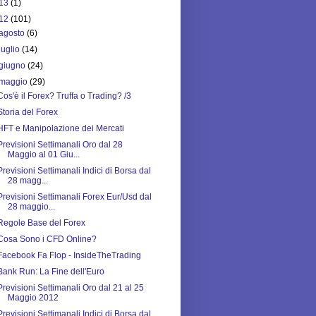
13
(1)
12
(101)
agosto
(6)
luglio
(14)
giugno
(24)
maggio
(29)
Cos'è il Forex? Truffa o Trading? /3
Storia del Forex
HFT e Manipolazione dei Mercati
Previsioni Settimanali Oro dal 28
Maggio al 01 Giu...
Previsioni Settimanali Indici di Borsa dal
28 magg...
Previsioni Settimanali Forex Eur/Usd dal
28 maggio...
Regole Base del Forex
Cosa Sono i CFD Online?
Facebook Fa Flop - InsideTheTrading
Bank Run: La Fine dell'Euro
Previsioni Settimanali Oro dal 21 al 25
Maggio 2012
Previsioni Settimanali Indici di Borsa dal