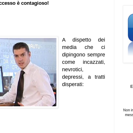
ccesso è contagioso!
A dispetto dei
media che ci
dipingono sempre
come incazzati,
nevrotici,
depressi, a tratti
disperati:
E
Non i
mess