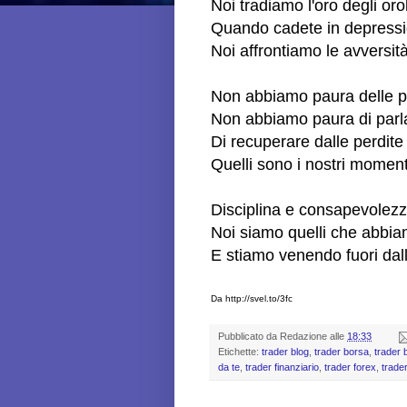
Noi tradiamo l'oro degli or
Quando cadete in depressio
Noi affrontiamo le avversit
Non abbiamo paura delle p
Non abbiamo paura di parla
Di recuperare dalle perdite
Quelli sono i nostri momenti
Disciplina e consapevolezza
Noi siamo quelli che abbi
E stiamo venendo fuori dal
Da http://svel.to/3fc
Pubblicato da
Redazione
alle
18:33
Etichette:
trader blog
,
trader borsa
,
trader 
da te
,
trader finanziario
,
trader forex
,
trader