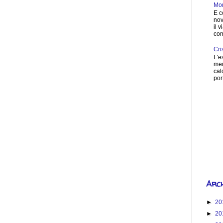
Mon
E c
nov
il 
com
Cri
L'e
mer
cal
port
How 
S
Arch
►
20
►
20