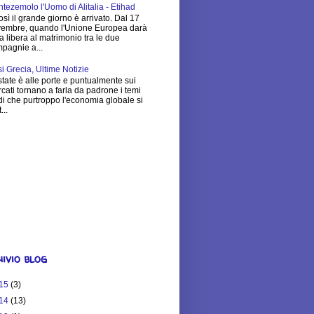
tezemolo l'Uomo di Alitalia - Etihad
osì il grande giorno è arrivato. Dal 17
embre, quando l'Unione Europea darà
via libera al matrimonio tra le due
pagnie a...
si Grecia, Ultime Notizie
state è alle porte e puntualmente sui
cati tornano a farla da padrone i temi
di che purtroppo l'economia globale si
...
$25,251.83
Much is Your
ite Worth?
ivio blog
15
(3)
14
(13)