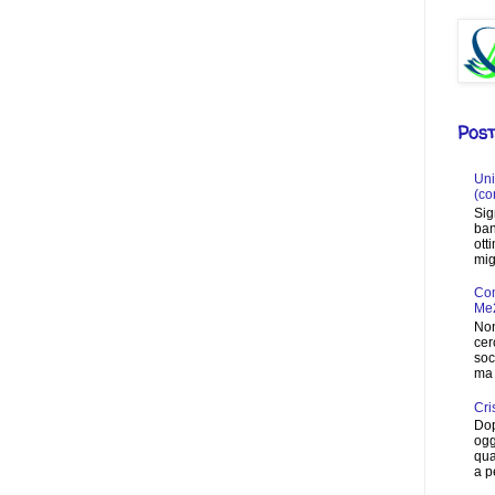
Post
Uni
(co
Sig
ban
ott
migl
Com
Me
Non
cer
soc
ma 
Cri
Dop
ogg
qua
a p