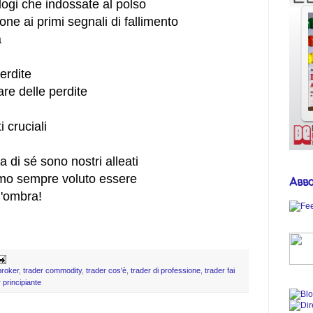
ologi che indossate al polso
ne ai primi segnali di fallimento
à
erdite
re delle perdite
 cruciali
 di sé sono nostri alleati
amo sempre voluto essere
Abbo
l'ombra!
broker
,
trader commodity
,
trader cos'è
,
trader di professione
,
trader fai
 principiante