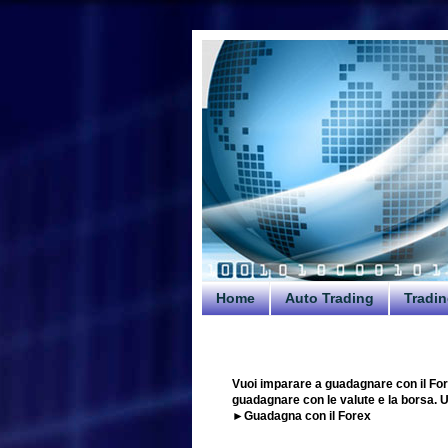
Home
Auto Trading
Tradin
Vuoi imparare a guadagnare con il For
guadagnare con le valute e la borsa. Uti
►Guadagna con il Forex