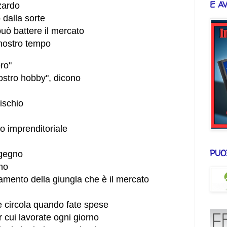
E A
zardo
dalla sorte
ò battere il mercato
 nostro tempo
ro"
ostro hobby", dicono
ischio
to imprenditoriale
PUO
ngegno
mo
mento della giungla che è il mercato
 circola quando fate spese
 cui lavorate ogni giorno