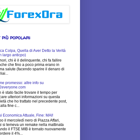
 più popolari
ca Colpa, Quella di Aver Detto la Verità
n largo anticpo)
nori, chi è il delinquente, chi fa fallire
che che fino a poco prima erano in
ima salute (facendo sparire il denaro di
iai...
e promesso: altre info su
2everyone.com
 è stato facile trovare il tempo per
care ulteriori informazioni su questa
ietà che ho trattato nel precedente post,
alla fine c...
si Economica Attuale, Fine: MAI!
o il mercoledì nero di Piazza Affari,
i si temeva un remake nella mattinata
ndo il FTSE MIB è tornato nuovamente
erdere il 4%...