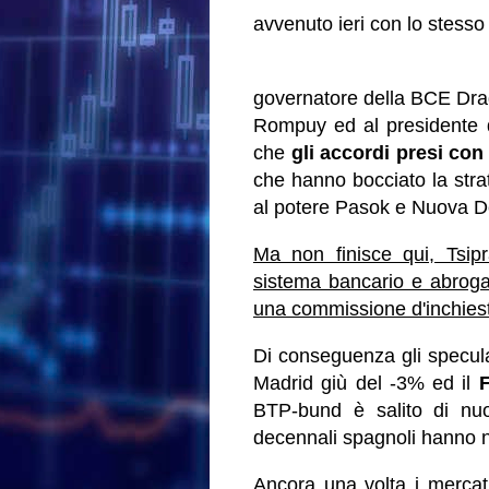
avvenuto ieri con lo stesso 
governatore della BCE Drag
Rompuy ed al presidente 
che
gli accordi presi con 
che hanno bocciato la strate
al potere Pasok e Nuova 
Ma non finisce qui, Tsipr
sistema bancario e abrogar
una commissione d'inchiest
Di conseguenza gli specula
Madrid giù del -3% ed il
BTP-bund è salito di nu
decennali spagnoli hanno 
Ancora una volta i mercati