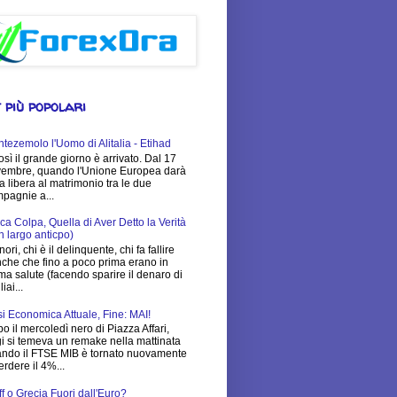
 più popolari
tezemolo l'Uomo di Alitalia - Etihad
osì il grande giorno è arrivato. Dal 17
embre, quando l'Unione Europea darà
via libera al matrimonio tra le due
pagnie a...
ca Colpa, Quella di Aver Detto la Verità
n largo anticpo)
nori, chi è il delinquente, chi fa fallire
che che fino a poco prima erano in
ima salute (facendo sparire il denaro di
iai...
si Economica Attuale, Fine: MAI!
o il mercoledì nero di Piazza Affari,
i si temeva un remake nella mattinata
ndo il FTSE MIB è tornato nuovamente
erdere il 4%...
ff o Grecia Fuori dall'Euro?