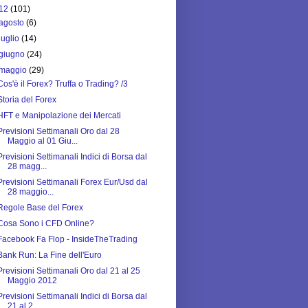
12
(101)
agosto
(6)
luglio
(14)
giugno
(24)
maggio
(29)
Cos'è il Forex? Truffa o Trading? /3
Storia del Forex
HFT e Manipolazione dei Mercati
Previsioni Settimanali Oro dal 28
Maggio al 01 Giu...
Previsioni Settimanali Indici di Borsa dal
28 magg...
Previsioni Settimanali Forex Eur/Usd dal
28 maggio...
Regole Base del Forex
Cosa Sono i CFD Online?
Facebook Fa Flop - InsideTheTrading
Bank Run: La Fine dell'Euro
Previsioni Settimanali Oro dal 21 al 25
Maggio 2012
Previsioni Settimanali Indici di Borsa dal
21 al 2...