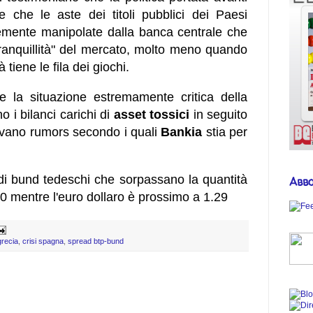
che le aste dei titoli pubblici dei Paesi
temente manipolate dalla banca centrale che
tranquillità" del mercato, molto meno quando
à tiene le fila dei giochi.
 la situazione estremamente critica della
 i bilanci carichi di
asset tossici
in seguito
rrivano rumors secondo i quali
Bankia
stia per
i di bund tedeschi che sorpassano la quantità
Abbo
0 mentre l'euro dollaro è prossimo a 1.29
grecia
,
crisi spagna
,
spread btp-bund