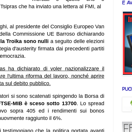
E A
Tsipras che ha inviato una lettera al FMI, al
hi, al presidente del Consiglio Europeo Van
della Commissione UE Barroso dichiarando
la Troika sono nulli
a seguito delle elezioni
gia d'austerity firmata dai precedenti partiti
Democrazia.
as ha dichiarato di voler nazionalizzare il
e l'ultima riforma del lavoro, nonché aprire
a sul debito pubblico.
PUO
tori si sono scatenati spingendo la Borsa di
FTSE-MIB è sceso sotto 13700
. Lo spread
ovo sopra 405 ed i rendimenti sui bonos
nuovmente raggiunto il 6%.
 testimoniano che la politica portata avanti