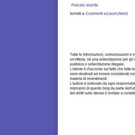
Post più recente
Iscriviti a:
Commenti sul post (Atom)
Tutte le informazioni, comunicazioni e 
un'offerta, né una sollecitazione per gli 
pubblica o sollecitazione illegale.
L'utente è d'accordo sul fatto che tutte 
sono destinati ad essere considerati come
materia di investimenti.
L'autore è sollevato da ogni responsabili
improprio di questo blog da parte dell'u
dei diritti sulle stesse è invitato a cont