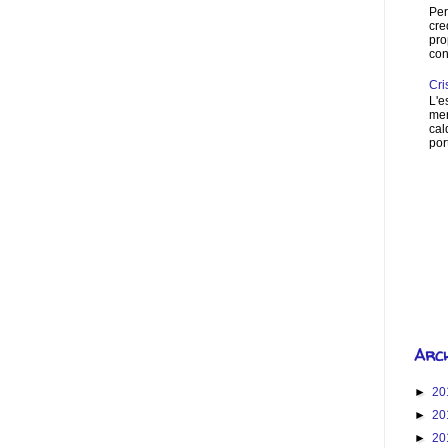
Per
cre
pro
con
Cri
L'e
mer
cal
port
How 
S
Arch
►
20
►
20
►
20