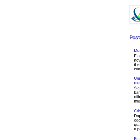
Post
Mon
E c
nov
il 
com
Uni
(co
Sig
ban
ott
migl
Cri
Dop
ogg
qua
a p
Blu