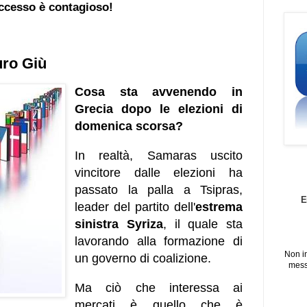
ccesso è contagioso!
uro Giù
Cosa sta avvenendo in
Grecia dopo le elezioni di
domenica scorsa?
In realtà, Samaras uscito
vincitore dalle elezioni ha
passato la palla a Tsipras,
E
leader del partito dell'
estrema
sinistra Syriza
, il quale sta
lavorando alla formazione di
Non i
un governo di coalizione.
mess
Ma ciò che interessa ai
mercati è quello che è