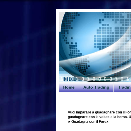
Home
Auto Trading
Tradin
Vuoi imparare a guadagnare con il For
guadagnare con le valute e la borsa. Uti
►Guadagna con il Forex