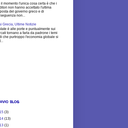
 il momento l'unica cosa certa è che i
ditori non hanno accettato l'ultima
posta del governo greco e di
seguenza non...
si Grecia, Ultime Notizie
state è alle porte e puntualmente sui
cati tornano a farla da padrone i temi
di che purtroppo l'economia globale si
...
$25,251.83
Much is Your
ite Worth?
ivio blog
15
(3)
14
(13)
13
(1)