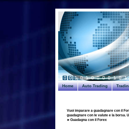
Home
Auto Trading
Tradin
Vuoi imparare a guadagnare con il For
guadagnare con le valute e la borsa. Uti
►Guadagna con il Forex