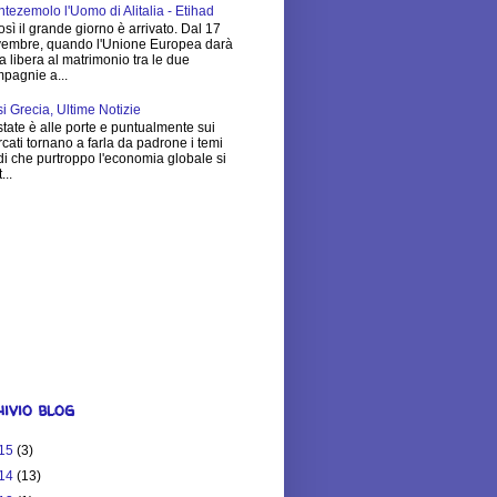
tezemolo l'Uomo di Alitalia - Etihad
osì il grande giorno è arrivato. Dal 17
embre, quando l'Unione Europea darà
via libera al matrimonio tra le due
pagnie a...
si Grecia, Ultime Notizie
state è alle porte e puntualmente sui
cati tornano a farla da padrone i temi
di che purtroppo l'economia globale si
...
$25,251.83
Much is Your
ite Worth?
ivio blog
15
(3)
14
(13)