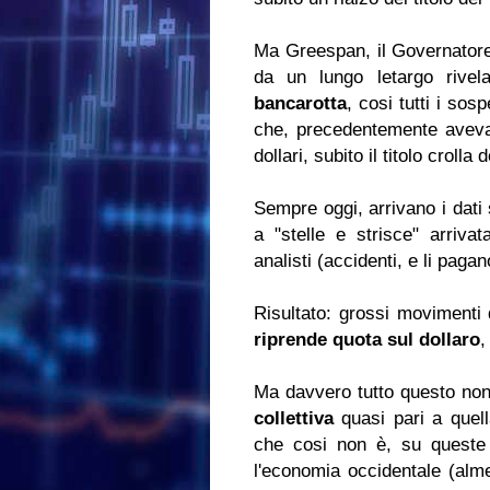
Ma Greespan, il Governator
da un lungo letargo rivela
bancarotta
, cosi tutti i sos
che, precedentemente aveva 
dollari, subito il titolo crolla
Sempre oggi, arrivano i dati 
a "stelle e strisce" arriva
analisti (accidenti, e li paga
Risultato: grossi movimenti 
riprende quota sul dollaro
,
Ma davvero tutto questo non
collettiva
quasi pari a quell
che cosi non è, su queste
l'economia occidentale (alme