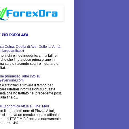
 più popolari
ca Colpa, Quella di Aver Detto la Verità
n largo anticpo)
nori, chi è il delinquente, chi fa fallire
che che fino a poco prima erano in
ima salute (facendo sparire il denaro di
iai...
e promesso: altre info su
2everyone.com
 è stato facile trovare il tempo per
care ulteriori informazioni su questa
ietà che ho trattato nel precedente post,
alla fine c...
si Economica Attuale, Fine: MAI!
o il mercoledì nero di Piazza Affari,
i si temeva un remake nella mattinata
ndo il FTSE MIB è tornato nuovamente
erdere il 4%...