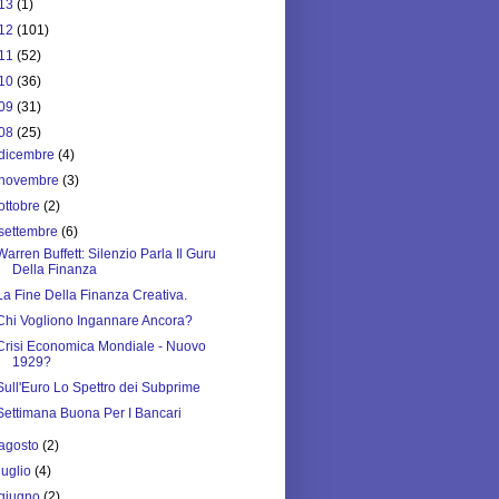
13
(1)
12
(101)
11
(52)
10
(36)
09
(31)
08
(25)
dicembre
(4)
novembre
(3)
ottobre
(2)
settembre
(6)
Warren Buffett: Silenzio Parla Il Guru
Della Finanza
La Fine Della Finanza Creativa.
Chi Vogliono Ingannare Ancora?
Crisi Economica Mondiale - Nuovo
1929?
Sull'Euro Lo Spettro dei Subprime
Settimana Buona Per I Bancari
agosto
(2)
luglio
(4)
giugno
(2)