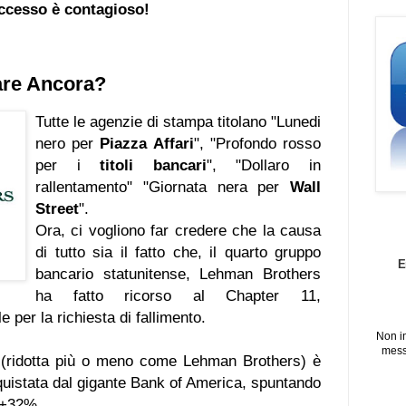
ccesso è contagioso!
are Ancora?
Tutte le agenzie di stampa titolano "Lunedi
nero per
Piazza Affari
", "Profondo rosso
per i
titoli bancari
", "Dollaro in
rallentamento" "Giornata nera per
Wall
Street
".
Ora, ci vogliono far credere che la causa
di tutto sia il fatto che, il quarto gruppo
E
bancario statunitense, Lehman Brothers
ha fatto ricorso al Chapter 11,
e per la richiesta di fallimento.
Non i
mess
(ridotta più o meno come Lehman Brothers) è
uistata dal gigante Bank of America, spuntando
l +32%.