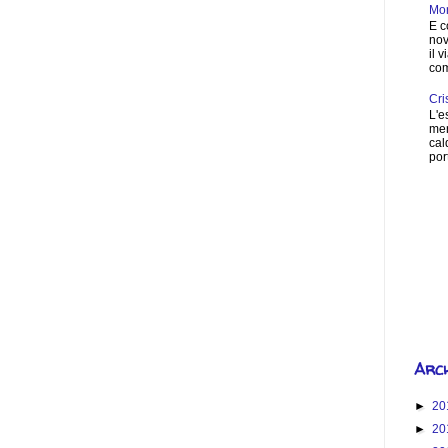
Mon
E c
nov
il 
com
Cri
L'e
mer
cal
port
How 
S
Arch
►
20
►
20