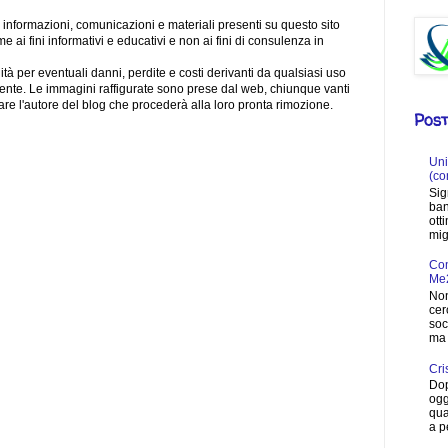
le informazioni, comunicazioni e materiali presenti su questo sito
 ai fini informativi e educativi e non ai fini di consulenza in
tà per eventuali danni, perdite e costi derivanti da qualsiasi uso
tente. Le immagini raffigurate sono prese dal web, chiunque vanti
attare l'autore del blog che procederà alla loro pronta rimozione.
Post
Uni
(co
Sig
ban
ott
migl
Com
Me
Non
cer
soc
ma 
Cri
Dop
ogg
qua
a p