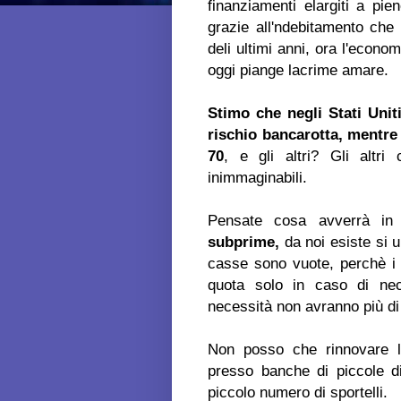
finanziamenti elargiti a pi
grazie all'ndebitamento che 
deli ultimi anni, ora l'econo
oggi piange lacrime amare.
Stimo che negli Stati Uniti
rischio bancarotta, mentre
70
, e gli altri? Gli altr
inimmaginabili.
Pensate cosa avverrà in 
subprime,
da noi esiste si 
casse sono vuote, perchè i v
quota solo in caso di nec
necessità non avranno più di
Non posso che rinnovare l'i
presso banche di piccole d
piccolo numero di sportelli.