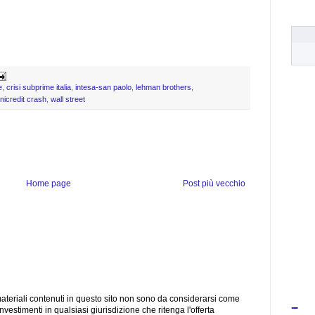
e
,
crisi subprime italia
,
intesa-san paolo
,
lehman brothers
,
nicredit crash
,
wall street
Home page
Post più vecchio
materiali contenuti in questo sito non sono da considerarsi come
-
investimenti in qualsiasi giurisdizione che ritenga l'offerta