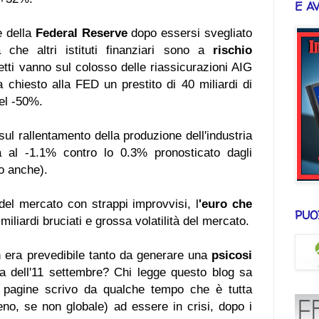
E A
e della
Federal Reserve
dopo essersi svegliato
 che altri istituti finanziari sono a
rischio
petti vanno sul colosso delle riassicurazioni AIG
chiesto alla FED un prestito di 40 miliardi di
 del -50%.
sul rallentamento della produzione dell'industria
ta al -1.1% contro lo 0.3% pronosticato dagli
no anche).
del mercato con strappi improvvisi, l
'euro che
PUO
 miliardi bruciati e grossa volatilità del mercato.
 era prevedibile tanto da generare una
psicosi
a dell'11 settembre? Chi legge questo blog sa
 pagine scrivo da qualche tempo che è tutta
no, se non globale) ad essere in crisi, dopo i